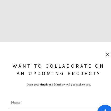
(TI) Swiss
CHE-114.006
nft@cryptohomini.com
Dichiarazione di accessibilità
©2026_CRYPTOHOMINI
WANT TO COLLABORATE ON
AN UPCOMING PROJECT?
Leave your details and Matthew will get back to you.