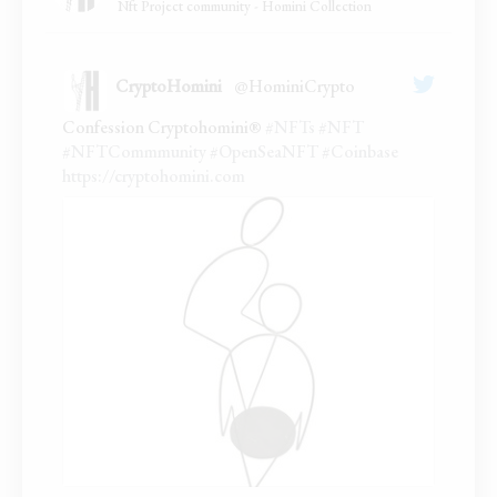
Nft Project community - Homini Collection
CryptoHomini
@HominiCrypto
;
Confession Cryptohomini®
#NFTs
#NFT
#NFTCommmunity
#OpenSeaNFT
#Coinbase
https://cryptohomini.com