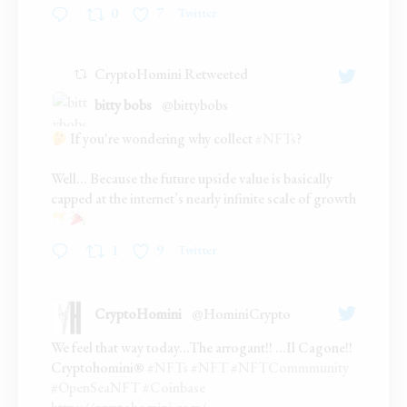
0
7
Twitter
CryptoHomini Retweeted
bitty bobs
@bittybobs
;
If you're wondering why collect
#NFTs
?
Well... Because the future upside value is basically
capped at the internet’s nearly infinite scale of growth
1
9
Twitter
CryptoHomini
@HominiCrypto
;
We feel that way today...The arrogant!! ...Il Cagone!!
Cryptohomini®
#NFTs
#NFT
#NFTCommmunity
#OpenSeaNFT
#Coinbase