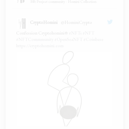
Nft Project community - Homini Collection
CryptoHomini
@HominiCrypto
;
Confession Cryptohomini®
#NFTs
#NFT
#NFTCommmunity
#OpenSeaNFT
#Coinbase
https://cryptohomini.com