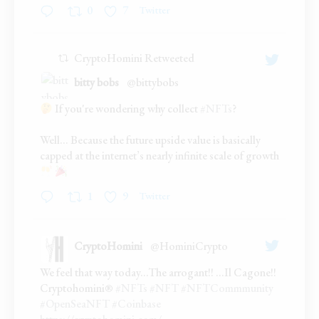
0
7
Twitter
CryptoHomini Retweeted
bitty bobs
@bittybobs
If you're wondering why collect
#NFTs
?
;
Well... Because the future upside value is basically
capped at the internet’s nearly infinite scale of growth
1
9
Twitter
CryptoHomini
@HominiCrypto
;
We feel that way today...The arrogant!! ...Il Cagone!!
Cryptohomini®
#NFTs
#NFT
#NFTCommmunity
#OpenSeaNFT
#Coinbase