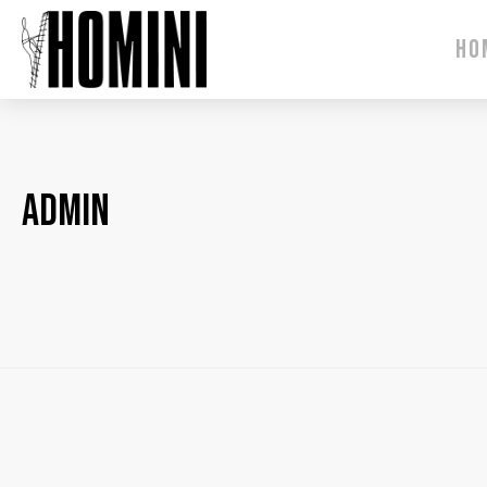
HO
admin