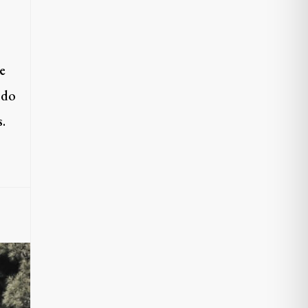
e
odo
s.