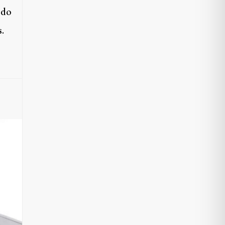
odo
s.